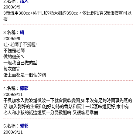
2.名稱：
路人
2009/9/9
3顆蛋用300cc+蒸干貝的酒大概約350cc，依比例換算5顆蛋摟就可以
摟
3.名稱：
綺
2009/9/9
哇~老師手不燙喔!
不愧是老師
做的很美ㄟ
一般我自己做的話
每次做完
蛋上面都是一個個的洞
4.名稱：
郭郭
2009/9/11
干貝加水入微波爐微波一下就會變軟變開,如果沒有足夠時間事先蒸的
話.加入剝好的生蝦和泡好切絲的香菇和蛋汁一起蒸味道更好,家中有
老人和小孩的話這道菜十分受歡迎唷!又很容易準備.
5.名稱：
郭郭
2009/9/11