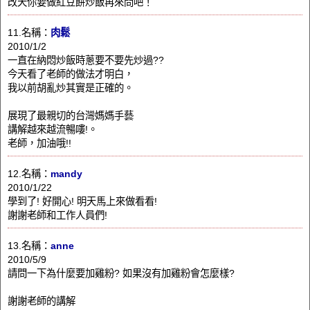
改天你要做紅豆餅炒飯再來問吧！
11.名稱：
肉鬆
2010/1/2
一直在納悶炒飯時蔥要不要先炒過??
今天看了老師的做法才明白，
我以前胡亂炒其實是正確的。
展現了最親切的台灣媽媽手藝
講解越來越流暢嘍!。
老師，加油哦!!
12.名稱：
mandy
2010/1/22
學到了! 好開心! 明天馬上來做看看!
謝謝老師和工作人員們!
13.名稱：
anne
2010/5/9
請問一下為什麼要加雞粉? 如果沒有加雞粉會怎麼樣?
謝謝老師的講解