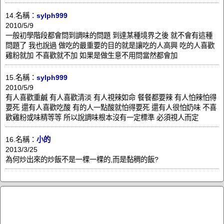
14.名稱：
sylph999
2010/5/9
一般初學階段都會問到調味的問題 到達某種境界之後 就不會有這種
問題了 我也說過 做吃的最重要的目的就是讓吃的人高興 吃的人喜歡
雞粉就加 不喜歡就不加 如果是做生意不用問當然都會加
15.名稱：
sylph999
2010/5/9
有人喜歡重鹹 有人喜歡清淡 有人視辣如命 餐餐都要辣 有人怕辣怕得
要死 還有人喜歡吃酸 有的人一點酸就怕得要死 還有人很怕奶味 不喜
歡雞粉或味精等等 所以說調味根本沒有一定標準 必須視人而定
16.名稱：
小的
2013/3/25
為何炒出來的炒飯不是一棵一棵的,而是黏稠的飯?