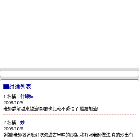
▇討論列表
1.名稱：
什錦妹
2009/10/5
老師講解越來越流暢囉!也比較不緊張了.繼續加油!
2.名稱：
妙
2009/10/6
謝謝!老師教這麼好吃濃濃古早味的炒飯,我有照老師做法,真的炒出有