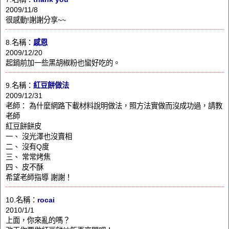
2009/11/8
很感動!謝謝分享~~
8.名稱：
感恩
2009/12/20
起鍋前加一些黑胡椒粉也蠻好吃的。
9.名稱：
紅豆餅做法
2009/12/31
老師： 為什麼網路下載材料說明做法，照方法實做而沒成功過，請教
老師
紅豆餅餅皮
一、 沒光澤也沒賣相
二、 沒有Q度
三、 常常烤焦
四、 皮不酥
希望老師指導 謝謝！
10.名稱：
rocai
2010/1/1
上面，你來亂的嗎？