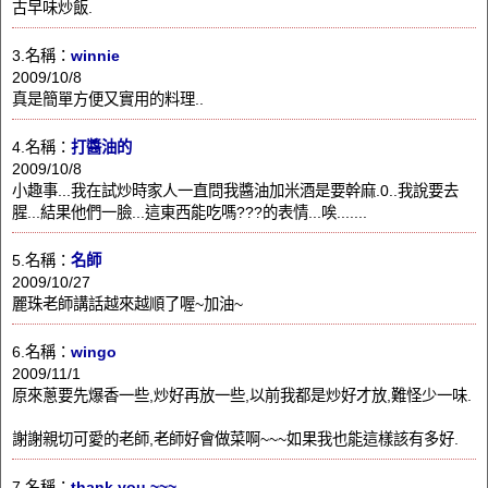
古早味炒飯.
3.名稱：
winnie
2009/10/8
真是簡單方便又實用的料理..
4.名稱：
打醬油的
2009/10/8
小趣事...我在試炒時家人一直問我醬油加米酒是要幹麻.0..我說要去
腥...結果他們一臉...這東西能吃嗎???的表情...唉.......
5.名稱：
名師
2009/10/27
麗珠老師講話越來越順了喔~加油~
6.名稱：
wingo
2009/11/1
原來蔥要先爆香一些,炒好再放一些,以前我都是炒好才放,難怪少一味.
謝謝親切可愛的老師,老師好會做菜啊~~~如果我也能這樣該有多好.
7.名稱：
thank you ~~~