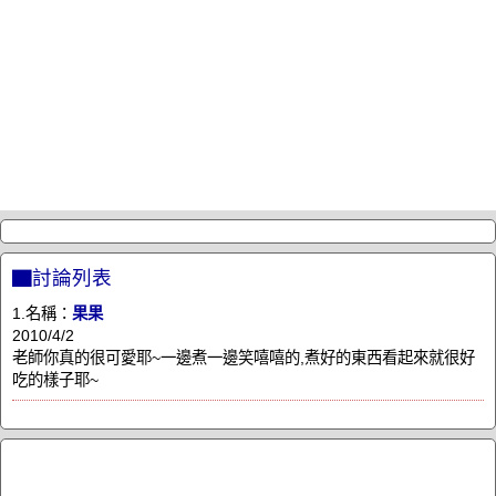
▇討論列表
1.名稱：
果果
2010/4/2
老師你真的很可愛耶~一邊煮一邊笑嘻嘻的,煮好的東西看起來就很好
吃的樣子耶~