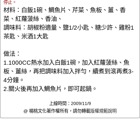
停止。
材料：白飯1碗、鯛魚片、芹菜、魚板、薑、香
菜、紅蘿菠絲、香油、
調味料：胡椒粉適量、鹽1/2小匙、糖少許、雞粉1
茶匙、米酒1大匙
做法：
1.1000CC熱水加入白飯1碗，加入紅蘿菠絲、魚
板、薑絲，再把調味料加入拌勻，續煮到滾再煮3-
4分鐘。
2.關火後再加入鯛魚片，即可起鍋。
上線時間：2009/11/9
@ 楊桃文化著作權所有，請勿轉載
版權規範說明