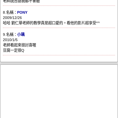
老師說台語我都不會聽
8.名稱：
PONY
2009/12/26
哈哈 劉仁華老師的教學真是超口愛的。看他的影片超享受^^
9.名稱：
小瑀
2010/1/5
老師看起來很討喜喔
豆腐一定很Q