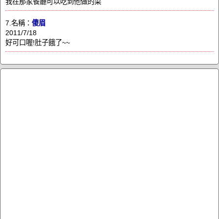
我在那家餐廳可以吃到他做的菜
7.名稱：
傻眉
2011/7/18
好可口喔!肚子餓了~~