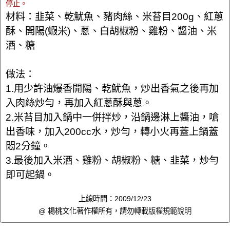
停止。
材料：韭菜、乾魷魚、豬肉絲、米苔目200g、紅蔥
酥、開陽(蝦米)、蔥、白胡椒粉、雞粉、醬油、米
酒、糖
做法：
1.用少許油爆香開陽、乾魷魚，炒出香氣之後再加
入肉絲炒勻，再加入紅蔥酥與蔥。
2.米苔目加入鍋中一併拌炒，沿鍋邊淋上醬油，嗆
出香味，加入200cc水，炒勻，轉小火再蓋上鍋蓋
悶2分鐘。
3.最後加入米酒、雞粉、胡椒粉、糖、韭菜，炒勻
即可起鍋。
上線時間：2009/12/23
@ 楊桃文化著作權所有，請勿轉載
版權規範說明