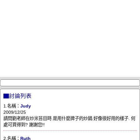
▇討論列表
1.名稱：
Judy
2009/12/25
請問劉老師在炒米苔目時.是用什麼牌子的炒鍋.好像很好用的樣子. 何
處可買得到? 謝謝您!!
2.名稱：
Ruth