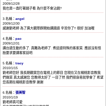
2009/12/28
我也是一直盯著鍋子看 為什麼不會沾鍋?
3.名稱：
angel
2009/12/30
感謝劉老師 為了廣大觀眾群開始講國語 辛苦你了!! 很好 加油喔
4.名稱：
pao
2009/12/31
講台語生動的多了. 真難為老師了. 煮這道特殊的客家菜. 應該沒有怪
胎要求要講客家話吧.
5.名稱：
tracy
2010/1/15
劉老師您好 我長期觀賞您在電視上的節目 您現在又在楊桃影音教我
們做菜 真太感謝您 您教得太好了 一目了然 我們很容易就學會了 希望
您長期在楊桃影音教學 謝謝
6.名稱：
張美智
2010/1/19
劉老師真可愛