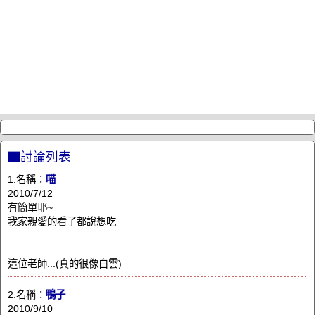
▇討論列表
1.名稱：
喵
2010/7/12
有簡單耶~
我家親愛的看了都說想吃
這位老師...(真的很像白雲)
2.名稱：
鴨子
2010/9/10