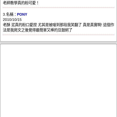
老師教學真的粉可愛！
3.名稱：
PONY
2010/10/15
老酥 泥真的粉口愛捏 尤其是被嗆到那段我笑翻了 真是真實啊! 這個作
法是我爬文之後覺得最簡單又棒的豆鼓蚵了