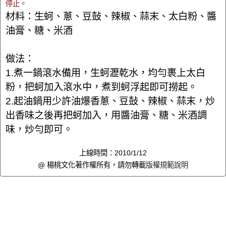
停止。
材料：生蚵、蔥、豆鼔、辣椒、蒜末、太白粉、醬
油膏、糖、米酒
做法：
1.煮一鍋滾水備用，生蚵瀝乾水，均勻裹上太白
粉，把蚵加入滾水中，煮到蚵浮起即可撈起。
2.起油鍋用少許油爆香蔥、豆鼔、辣椒、蒜末，炒
出香味之後再把蚵加入，用醬油膏、糖、米酒調
味，炒勻即可。
上線時間：2010/1/12
@ 楊桃文化著作權所有，請勿轉載
版權規範說明