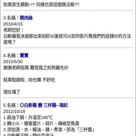
如果是生鷄勒~!? 同樣也是這個做法嘛??
3.名稱：
豬肉絲
2010/4/15
老師您好：
白斬雞我冰過那出來剁好以後就可以如你影片教我們的這樣炒的方法
是嗎？
4.名稱：
寶寶
2010/5/30
謝謝老師指導 難怪我之前熟雞先炒
結果黏鍋啦...肉也爛 不好吃
現在懂了
5.名稱：
◎白斬雞 變 三杯雞─場記
2012/10/18
1.麻油下鍋，升溫至180℃
2.轉小火，爆香薑片、蒜片、辣椒至焦黃
3.添加酒、水、蠔油、糖，煮滾，即為「三杯醬」
4.白斬雞下鍋，翻炒至收汁