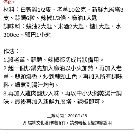
停止。
材料：白斬雞1/2隻、老薑10公克、新鮮九層塔3
支、蒜頭6粒、辣椒1/3條、麻油1大匙
調味料：蠔油2大匙、米酒2大匙、糖1大匙、水
300cc、鹽巴1小匙
作法：
1.將老薑、蒜頭、辣椒都切成片狀備用。
2.起一個炒鍋先加入麻油以小火加熱，再加入老
薑、蒜頭爆香，炒到蒜頭上色，再加入所有調味
料，續煮到湯汁均勻。
3.再加入雞肉翻炒入味，再以中小火縮乾湯汁調
味，最後再加入新鮮九層塔、辣椒即可。
上線時間：2010/1/28
@ 楊桃文化著作權所有，請勿轉載
版權規範說明