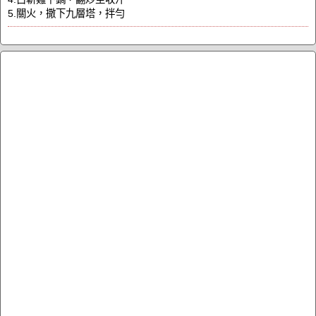
5.關火，撒下九層塔，拌勻