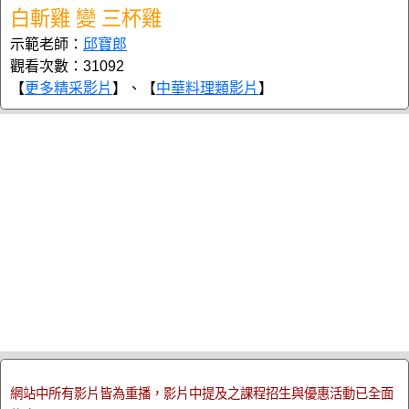
白斬雞 變 三杯雞
示範老師：
邱寶郎
觀看次數：31092
【
更多精采影片
】、【
中華料理類影片
】
網站中所有影片皆為重播，影片中提及之課程招生與優惠活動已全面