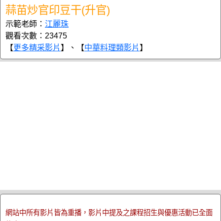
蒜苗炒官印豆干(升官)
示範老師：
江麗珠
觀看次數：23475
【
更多精采影片
】、【
中華料理類影片
】
網站中所有影片皆為重播，影片中提及之課程招生與優惠活動已全面