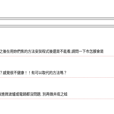
之後在用妳們焦的方法安奘程式後還是不能看,請問一下市怎膜會是
？感覺很不健康！！有可以取代的方法嗎？
放進微波爐或電鍋都沒問題, 別再做井底之蛙