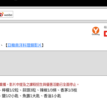
、【
日韓南洋料理類影片
】
重播，影片中提及之課程招生與優惠活動已全面停止。
檸檬1/2粒、蒜頭3粒、辣椒1/3條、香茅1/3枝
鹽1/2小匙、魚露1大匙、香油1小匙