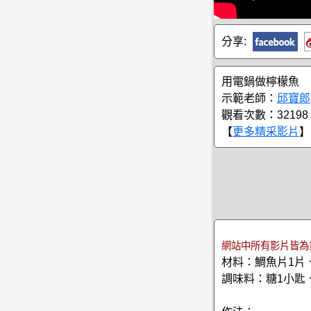
分享:
用電鍋做檸檬魚
示範老師：
邱寶郎
觀看次數：32198
【
更多精采影片
】
網站中所有影片皆為
材料：鯛魚片1片、
調味料：糖1小匙、