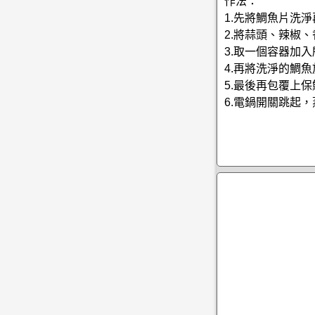
作法：
1.先將鯛魚片洗
2.將蒜頭、辣椒
3.取一個容器加
4.再將洗淨的鯛
5.最後再包覆上
6.電鍋開關跳起