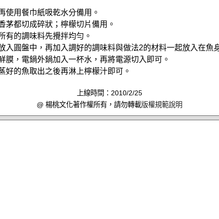
淨再使用餐巾紙吸乾水分備用。
、香茅都切成碎狀；檸檬切片備用。
入所有的調味料先攪拌均勻。
魚放入圓盤中，再加入調好的調味料與做法2的材料一起放入在魚
保鮮膜，電鍋外鍋加入一杯水，再將電源切入即可。
，蒸好的魚取出之後再淋上檸檬汁即可。
上線時間：2010/2/25
@ 楊桃文化著作權所有，請勿轉載
版權規範說明