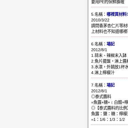
要用PE的保鮮膜喔
5.名稱：
哪裡買材料
2010/3/22
請問香茅杏仁片等材
上材料也不知道哪裡
6.名稱：
場記
2012/8/1
1.蒜末、辣椒末入
2.魚片擺盤，淋上
3.水滾，外鍋放1杯
4.淋上檸檬汁
7.名稱：
場記
2012/8/1
◎泰式醬料
=魚露+糖+﹝白醋+
◎【泰式醬料的比例
魚露：鹽：糖：檸
=1：1/6：1/3：1/2