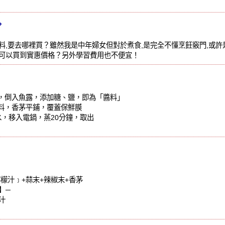
?
料,要去哪裡買？雖然我是中年婦女但對於煮食,是完全不懂烹飪竅門,或許
可以買到實惠價格？另外學習費用也不便宜！
缽，倒入魚露，添加糖、鹽，即為「醬料」
醬料，香茅平鋪，覆蓋保鮮膜
水，移入電鍋，蒸20分鐘，取出
檸檬汁﹞+蒜末+辣椒末+香茅
】─
檬汁