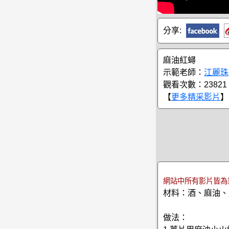
分享:
麻油紅蟳
示範老師：
江麗珠
觀看次數：23821
【
更多精采影片
】
網站中所有影片皆為
材料：酒、麻油、
做法：