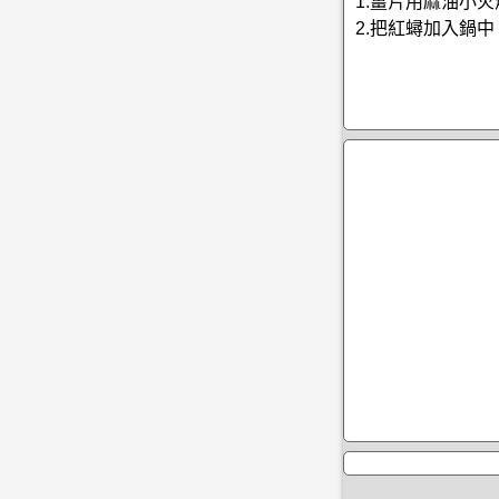
1.薑片用麻油小
2.把紅蟳加入鍋