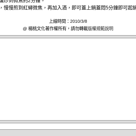
火煸炒到微焦約2分鐘。
中，慢慢煎到紅蟳微焦，再加入酒，即可蓋上鍋蓋悶5分鐘即可起
上線時間：2010/3/8
@ 楊桃文化著作權所有，請勿轉載
版權規範說明