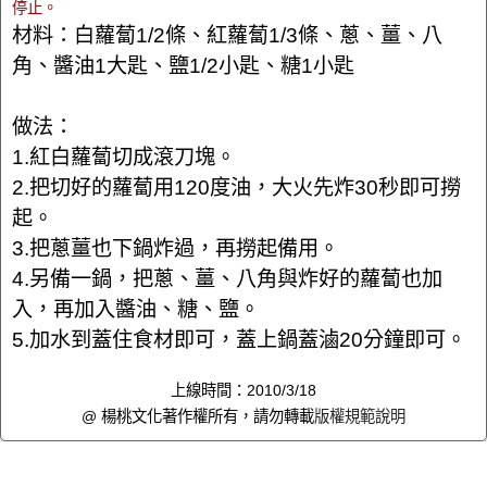
停止。
材料：白蘿蔔1/2條、紅蘿蔔1/3條、蔥、薑、八
角、醬油1大匙、鹽1/2小匙、糖1小匙
做法：
1.紅白蘿蔔切成滾刀塊。
2.把切好的蘿蔔用120度油，大火先炸30秒即可撈
起。
3.把蔥薑也下鍋炸過，再撈起備用。
4.另備一鍋，把蔥、薑、八角與炸好的蘿蔔也加
入，再加入醬油、糖、鹽。
5.加水到蓋住食材即可，蓋上鍋蓋滷20分鐘即可。
上線時間：2010/3/18
@ 楊桃文化著作權所有，請勿轉載
版權規範說明