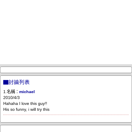
▇討論列表
1.名稱：
michael
2010/4/3
Hahaha I love this guy!!
His so funny, i will try this