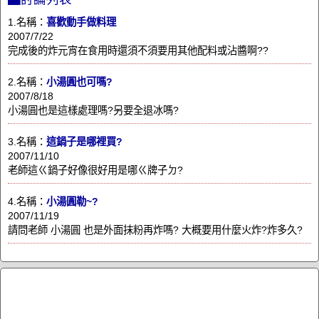
1.名稱：
喜歡動手做料理
2007/7/22
完成後的炸元宵在食用時還須不須要用其他配料或沾醬啊??
2.名稱：
小湯圓也可嗎?
2007/8/18
小湯圓也是這樣處理嗎?另要全退冰嗎?
3.名稱：
這鍋子是哪裡買?
2007/11/10
老師這ㄍ鍋子好像很好用是哪ㄍ牌子ㄉ?
4.名稱：
小湯圓勒~?
2007/11/19
請問老師 小湯圓 也是外面抹粉再炸嗎? 大概要用什麼火炸?炸多久?