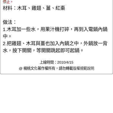
停止。
材料：木耳、雞翅、薑、紅棗
做法：
1.木耳加一些水，用果汁機打碎，再到入電鍋內鍋
中。
2.把雞翅、木耳與畺也加入內鍋之中，外鍋放一背
水，按下開關，等開關跳起即可起鍋。
上線時間：2010/4/15
@ 楊桃文化著作權所有，請勿轉載
版權規範說明