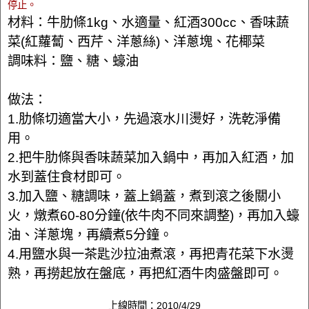
停止。
材料：牛肋條1kg、水適量、紅酒300cc、香味蔬
菜(紅蘿蔔、西芹、洋蔥絲)、洋蔥塊、花椰菜
調味料：鹽、糖、蠔油
做法：
1.肋條切適當大小，先過滾水川燙好，洗乾淨備
用。
2.把牛肋條與香味蔬菜加入鍋中，再加入紅酒，加
水到蓋住食材即可。
3.加入鹽、糖調味，蓋上鍋蓋，煮到滾之後關小
火，燉煮60-80分鐘(依牛肉不同來調整)，再加入蠔
油、洋蔥塊，再續煮5分鐘。
4.用鹽水與一茶匙沙拉油煮滾，再把青花菜下水燙
熟，再撈起放在盤底，再把紅酒牛肉盛盤即可。
上線時間：2010/4/29