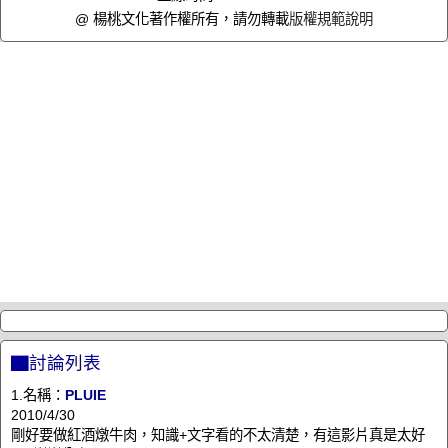
@ 楊桃文化著作權所有，請勿轉載
版權規範說明
▇討論列表
1.名稱：
PLUIE
2010/4/30
剛好要做紅酒燉牛肉，知識+文字看的不太清楚，有這影片真是太好