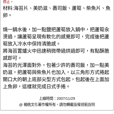
停止。
材料:海苔片、美奶滋、壽司飯、蘆筍、柴魚片、魚
卵。
燒一鍋水後，加一點鹽把蘆筍放入鍋中，把蘆筍汆
燙過，讓蘆筍呈現有軟化的感覺即可，完成後把蘆
筍放入冷水中保持清脆感。
將海苔置爐火中迅速稍微帶過烘過即可，有點酥脆
感即可。
海苔的光澤面對外，包著少許的壽司飯，加一點美
奶滋，把蘆筍與柴魚片也加入，以三角形方式捲起
開口大的朝上底部尖型方式包起，包起後在上面加
上魚卵，這樣就完成日式手捲。
上線時間：2007/11/29
@ 楊桃文化著作權所有，請勿轉載
版權規範說明