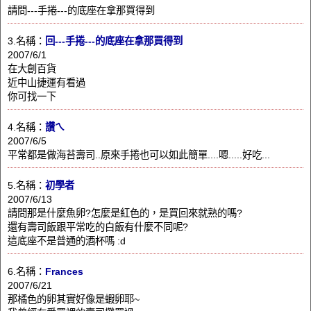
請問---手捲---的底座在拿那買得到
3.名稱：
回---手捲---的底座在拿那買得到
2007/6/1
在大創百貨
近中山捷運有看過
你可找一下
4.名稱：
讚ㄟ
2007/6/5
平常都是做海苔壽司..原來手捲也可以如此簡單....嗯.....好吃...
5.名稱：
初學者
2007/6/13
請問那是什麼魚卵?怎麼是紅色的，是買回來就熟的嗎?
還有壽司飯跟平常吃的白飯有什麼不同呢?
這底座不是普通的酒杯嗎 :d
6.名稱：
Frances
2007/6/21
那橘色的卵其實好像是蝦卵耶~