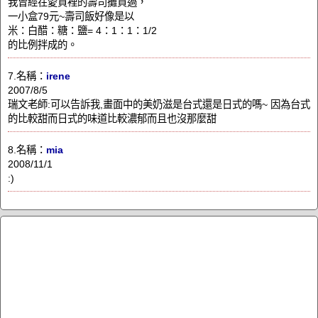
我曾經在愛買裡的壽司攤買過，
一小盒79元~壽司飯好像是以
米：白醋：糖：鹽= 4：1：1：1/2
的比例拌成的。
7.名稱：
irene
2007/8/5
瑞文老師:可以告訴我,畫面中的美奶滋是台式還是日式的嗎~ 因為台式
的比較甜而日式的味道比較濃郁而且也沒那麼甜
8.名稱：
mia
2008/11/1
:)