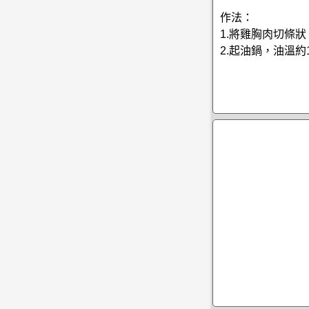
作法：
1.將雞胸肉切條
2.起油鍋，油溫