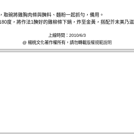
狀，取碗將雞胸肉條與醃料、麵粉一起抓勻，備用。
約180度，將作法1醃好的雞柳條下鍋，炸至金黃，搭配芥末美乃
上線時間：2010/6/3
@ 楊桃文化著作權所有，請勿轉載
版權規範說明