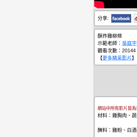
分享:
酥炸雞柳條
示範老師：
吳庭宇
觀看次數：20144
【
更多精采影片
】
網站中所有影片皆為
材料：雞胸肉、蔬
醃料：雞粉、白酒