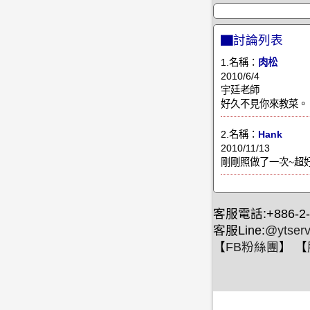
▇討論列表
1.名稱：
肉松
2010/6/4
宇廷老師
好久不見你來教菜。
2.名稱：
Hank
2010/11/13
剛剛照做了一次~超好
客服電話:+886-2-
客服Line:
@ytserv
【
FB粉絲團
】 【