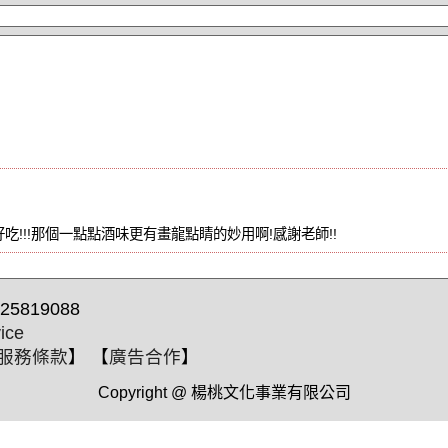
吃!!!那個一點點酒味更有畫龍點睛的妙用啊!感謝老師!!
25819088
ice
服務條款
】 【
廣告合作
】
Copyright @ 楊桃文化事業有限公司