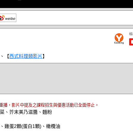
、【
西式料理類影片
】
重播，影片中提及之課程招生與優惠活動已全面停止。
菜、芥末美乃滋醬、麵粉
、雞蛋2顆(蛋白1顆)、橄欖油