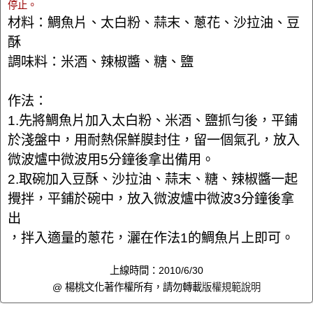
停止。
材料：鯛魚片、太白粉、蒜末、蔥花、沙拉油、豆
酥
調味料：米酒、辣椒醬、糖、鹽
作法：
1.先將鯛魚片加入太白粉、米酒、鹽抓勻後，平鋪
於淺盤中，用耐熱保鮮膜封住，留一個氣孔，放入
微波爐中微波用5分鐘後拿出備用。
2.取碗加入豆酥、沙拉油、蒜末、糖、辣椒醬一起
攪拌，平鋪於碗中，放入微波爐中微波3分鐘後拿
出
，拌入適量的蔥花，灑在作法1的鯛魚片上即可。
上線時間：2010/6/30
@ 楊桃文化著作權所有，請勿轉載
版權規範說明