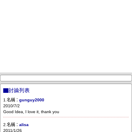
▇討論列表
1.名稱：
gunguy2000
2010/7/2
Good Idea, I love it, thank you
2.名稱：
alisa
2011/1/26