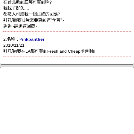
在台北縣到底哪可買到啊?
我找了好久....
都沒人可給我一個正確的回應?
拜託啦!我很急需要買到這"荸薺"~
謝謝~請迅速回覆~
2.名稱：
Pinkpanther
2010/11/21
拜託啦!我在LA都可買到Fresh and Cheap荸薺啊!!!