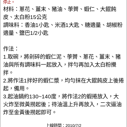
停止。
材料：蔥花、薑末、豬油、荸薺、蝦仁、大餛飩
皮、太白粉15公克
調味料：香油1小匙、米酒1大匙、糖適量、胡椒粉
適量、鹽巴1/2小匙
作法：
1.取碗，將剁碎的蝦仁泥、荸薺、蔥花、薑末、豬
油與所有調味料一起放入，拌勻再加入太白粉攪
拌。
2.將作法1拌好的蝦仁漿，均勻抹在大餛飩皮上後捲
起，備用。
3.起油鍋約130~140度，將作法2的蝦捲放入，大
火炸至微黃撈起後；待油溫上升再放入，二次逼油
炸至金黃後撈起即可。
上線時間：2010/7/2