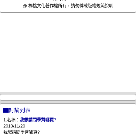
@ 楊桃文化著作權所有，請勿轉載
版權規範說明
▇討論列表
1.名稱：
我想請問荸薺哪買?
2010/11/20
我想請問荸薺哪買?