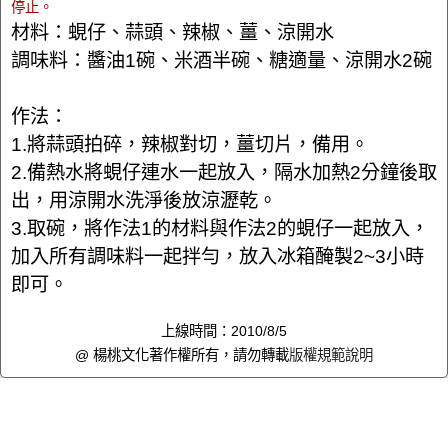
停止。
材料：蜆仔、蒜頭、辣椒、薑、涼開水
調味料：醬油1碗、米酒半碗、糖適量、涼開水2碗
作法：
1.將蒜頭拍碎，辣椒對切，薑切片，備用。
2.備熱水將蜆仔連水一起放入，隔水加熱2分鐘後取
出，用涼開水洗淨後放涼瀝乾。
3.取碗，將作法1的材料與作法2的蜆仔一起放入，
加入所有調味料一起拌勻，放入冰箱醃製2~3小時
即可。
上線時間：2010/8/5
@ 楊桃文化著作權所有，請勿轉載
版權規範說明