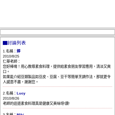
▇討論列表
1.名稱：
婷
2010/8/25
仁華老師：
您好棒唷！用心教導素食料理，提供給素食朋友學習應用，清淡又爽
口。
如果能介紹豆類製品如豆皮、豆腐、豆干等簡單烹調作法，那就更令
人感恩不盡，謝謝您。
2.名稱：
Lucy
2010/8/26
老師的這道素食料理真是健康又美味呀!讚!
3.名稱：
Miki