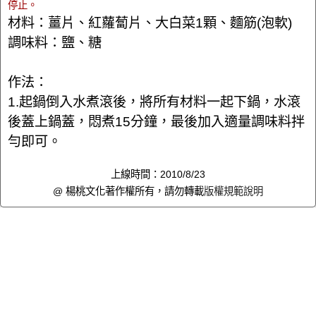
停止。
材料：薑片、紅蘿蔔片、大白菜1顆、麵筋(泡軟)
調味料：鹽、糖
作法：
1.起鍋倒入水煮滾後，將所有材料一起下鍋，水滾
後蓋上鍋蓋，悶煮15分鐘，最後加入適量調味料拌
勻即可。
上線時間：2010/8/23
@ 楊桃文化著作權所有，請勿轉載
版權規範說明