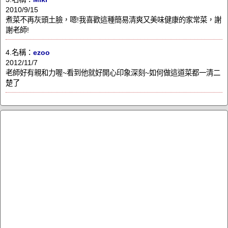
2010/9/15
煮菜不再灰頭土臉，嗯!我喜歡這種簡易清爽又美味健康的家常菜，謝
謝老師!
4.名稱：
ezoo
2012/11/7
老師好有親和力喔~看到他就好開心印象深刻~如何做這道菜都一清二
楚了