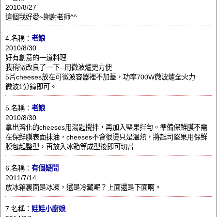
2010/8/27
這個我好愛~謝謝老師^^
4.名稱：
老娘
2010/8/30
好有創意的一道料理
我稍微改良了一下--用微波爐更方便
5片cheeses放在可微波容器裡不加蓋，功率700W微波爐全火力
微波1分鐘即可。
5.名稱：
老娘
2010/8/30
拿出溶化的cheeses用湯匙攪拌，再加入堅果拌勻。準備保鮮膜不需
在保鮮膜表面抹油，cheeses不會很燙只是溫熱，將起司堅果用保鮮
膜包起整型，再放入冰箱等成型後即可切片
6.名稱：
有個疑問
2011/7/14
放冰箱裏面是冰凍，還是冷藏呢？上面還是下面啊。
7.名稱：
娃娃小廚娘