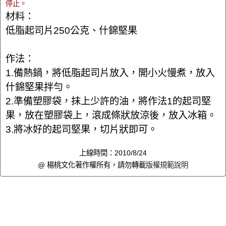
停止。
材料：
低脂起司片250公克、什錦堅果
作法：
1.備熱鍋，將低脂起司片放入，開小火慢煮，放入
什錦堅果拌勻。
2.準備塑膠袋，抹上少許的油，將作法1的起司堅
果，放在塑膠袋上，滾成條狀放涼後，放入冰箱。
3.將冰好的起司堅果，切片狀即可。
上線時間：2010/8/24
@ 楊桃文化著作權所有，請勿轉載
版權規範說明