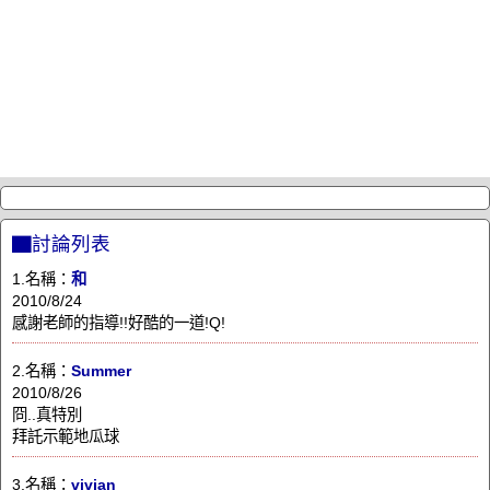
▇討論列表
1.名稱：
和
2010/8/24
感謝老師的指導!!好酷的一道!Q!
2.名稱：
Summer
2010/8/26
冏..真特別
拜託示範地瓜球
3.名稱：
vivian