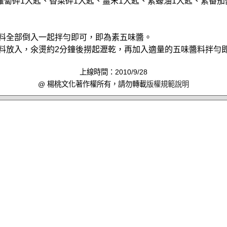
蘿蔔碎1大匙、香菜碎1大匙、薑末1大匙、素蠔油1大匙、素番茄
材料全部倒入一起拌勻即可，即為素五味醬。
材料放入，氽燙約2分鐘後撈起瀝乾，再加入適量的五味醬料拌勻
上線時間：2010/9/28
@ 楊桃文化著作權所有，請勿轉載
版權規範說明