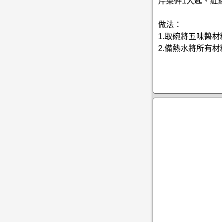
芹菜碎1大匙、紅
做法：
1.取碗將五味醬
2.備熱水將所有