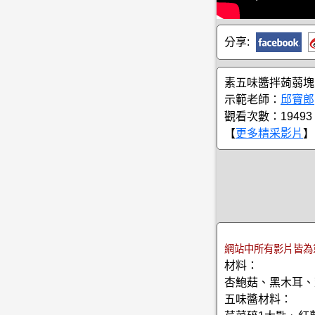
分享:
素五味醬拌蒟蒻塊
示範老師：
邱寶郎
觀看次數：19493
【
更多精采影片
】
網站中所有影片皆為
材料：
杏鮑菇、黑木耳、
五味醬材料：