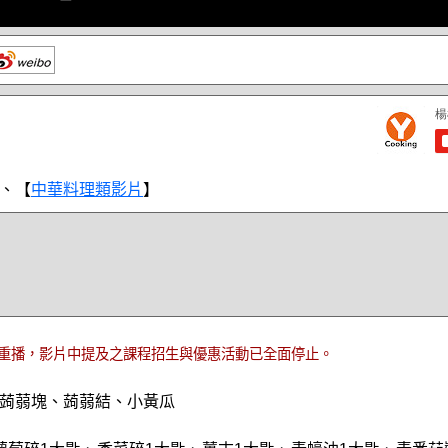
、【
中華料理類影片
】
重播，影片中提及之課程招生與優惠活動已全面停止。
蒟蒻塊、蒟蒻結、小黃瓜