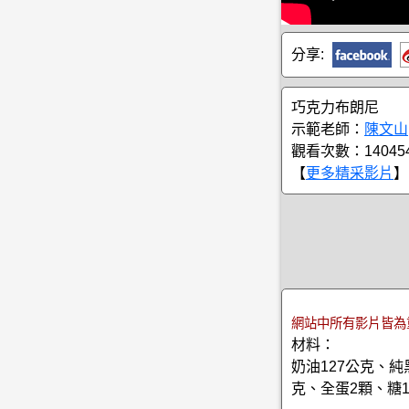
分享:
巧克力布朗尼
示範老師：
陳文山
觀看次數：14045
【
更多精采影片
】
網站中所有影片皆為
材料：
奶油127公克、純
克、全蛋2顆、糖1