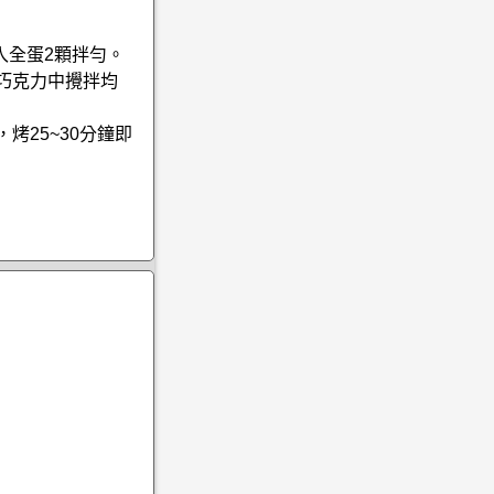
入全蛋2顆拌勻。
的巧克力中攪拌均
烤25~30分鐘即