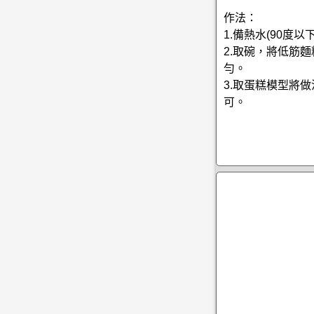
作法：
1.備熱水(90
2.取碗，將低筋
勻。
3.取蛋糕模型將做
可。