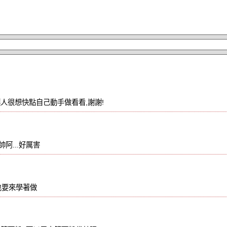
人很想快點自己動手做看看,謝謝!
阿...好厲害
也要來學著做