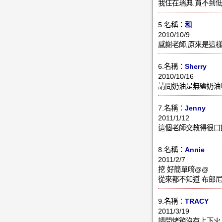
我住在瑞典.買不到低
5.名稱：
和
2010/10/9
感謝老師,原來是這樣!
6.名稱：
Sherry
2010/10/16
請問奶油是無鹽奶油
7.名稱：
Jenny
2011/1/12
這個老師交教得很口語
8.名稱：
Annie
2011/2/7
挖 好簡單唷@@
從來都不知道 布郎尼
9.名稱：
TRACY
2011/3/19
請問烤箱沒有上下火