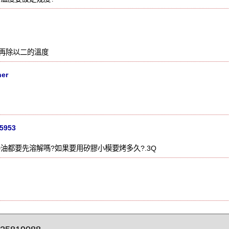
再除以二的溫度
her
05953
油都要先溶解嗎?如果要用矽膠小模要烤多久?.3Q