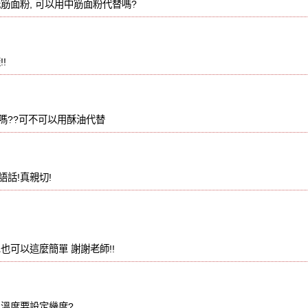
筋面粉, 可以用中筋面粉代替嗎?
!
嗎??可不可以用酥油代替
話!真親切!
也可以這麼簡單 謝謝老師!!
,溫度要設定幾度?