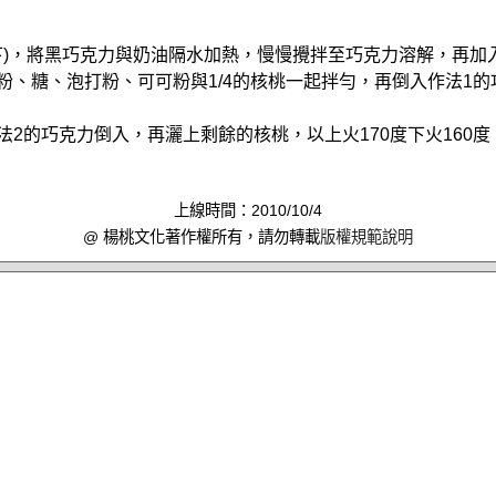
度以下)，將黑巧克力與奶油隔水加熱，慢慢攪拌至巧克力溶解，再加
麵粉、糖、泡打粉、可可粉與1/4的核桃一起拌勻，再倒入作法1
法2的巧克力倒入，再灑上剩餘的核桃，以上火170度下火160度，
上線時間：2010/10/4
@ 楊桃文化著作權所有，請勿轉載
版權規範說明