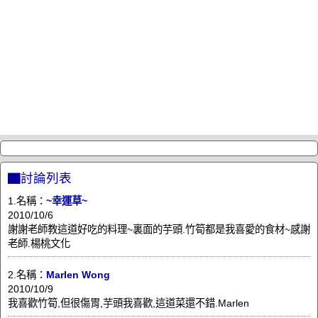
▇討論列表
1.名稱：
~幸運草~
2010/10/6
謝謝老師教這道好吃的料理~裏面的芋頭.竹筍都是我喜愛的食材~感謝
老師.楊桃文化
2.名稱：
Marlen Wong
2010/10/9
我喜歡竹筍,但很傷胃,芋頭我喜歡,這道菜還不錯.Marlen