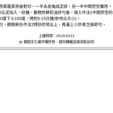
，用蒸籠蒸熟後對切，一半去皮搗成泥狀，另一半中間挖空備用。
的地瓜泥加入、砂糖、動物性鮮奶油拌勻後，填入作法1中間挖空
0度下火100度，烤約5-15分鐘(依地瓜大小)。
拌勻，輕輕刷在作法2烤好的地瓜上，再灑上少許黑芝麻即可。
上線時間：2010/10/12
@ 楊桃文化著作權所有，請勿轉載
版權規範說明