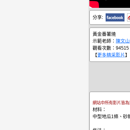
分享:
黃金番薯燒
示範老師：
陳文山
觀看次數：94515
【
更多精采影片
】
網站中所有影片皆為
材料：
中型地瓜1條、砂