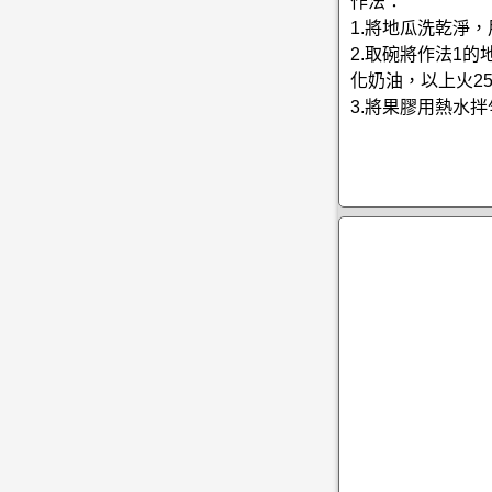
作法：
1.將地瓜洗乾淨
2.取碗將作法1
化奶油，以上火25
3.將果膠用熱水