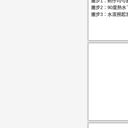
撇步1：蚵仔均勻
撇步2：90度熱
撇步3：水滾撈起