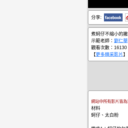
分享:
煮蚵仔不縮小的撇
示範老師：
劉仁華
觀看次數：16130
【
更多精采影片
】
網站中所有影片皆為
材料
蚵仔、太白粉