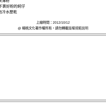
裹薄粉
水下裹好粉的蚵仔
泡冷水歷乾
上線時間：2012/10/12
@ 楊桃文化著作權所有，請勿轉載
版權規範說明