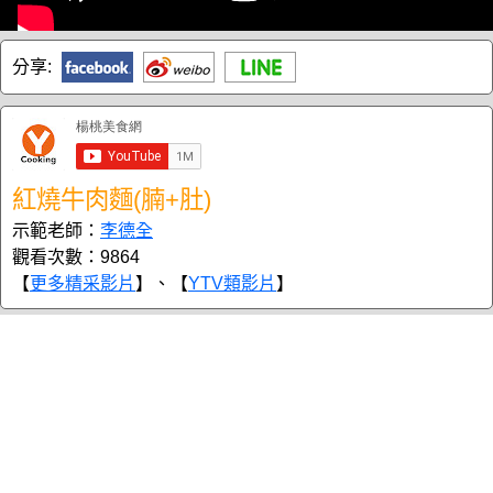
分享:
紅燒牛肉麵(腩+肚)
示範老師：
李德全
觀看次數：9864
【
更多精采影片
】、【
YTV類影片
】