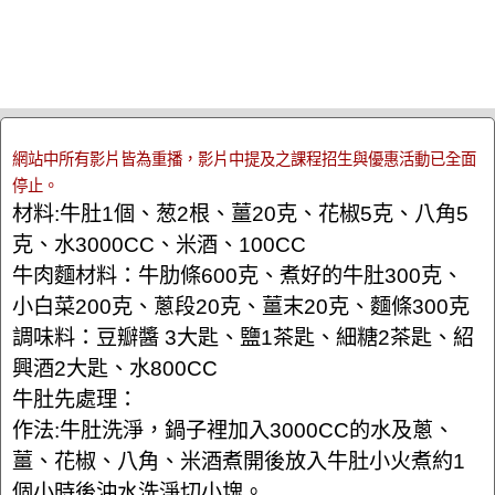
網站中所有影片皆為重播，影片中提及之課程招生與優惠活動已全面
停止。
材料:牛肚1個、葱2根、薑20克、花椒5克、八角5
克、水3000CC、米酒、100CC
牛肉麵材料：牛肋條600克、煮好的牛肚300克、
小白菜200克、蔥段20克、薑末20克、麵條300克
調味料：豆瓣醬 3大匙、鹽1茶匙、細糖2茶匙、紹
興酒2大匙、水800CC
牛肚先處理：
作法:牛肚洗淨，鍋子裡加入3000CC的水及蔥、
薑、花椒、八角、米酒煮開後放入牛肚小火煮約1
個小時後沖水洗淨切小塊。