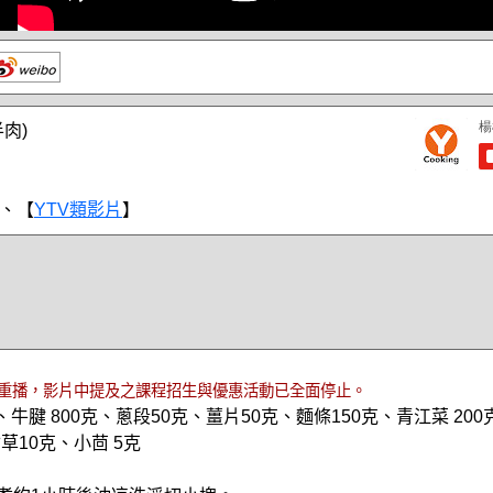
肉)
、【
YTV類影片
】
重播，影片中提及之課程招生與優惠活動已全面停止。
、牛腱 800克、蔥段50克、薑片50克、麵條150克、青江菜 20
草10克、小茴 5克