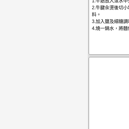
1.牛筋放入滾水
2.牛腱汆燙後切
料。
3.加入鹽及細糖
4.燒一鍋水，將