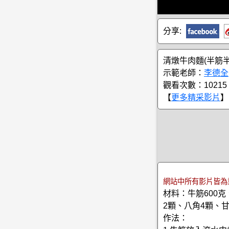
分享:
清燉牛肉麵(半筋半
示範老師：
李德全
觀看次數：10215
【
更多精采影片
】
網站中所有影片皆為
材料：牛筋600克
2顆、八角4顆、甘
作法：