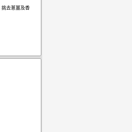
，挑去蔥薑及香