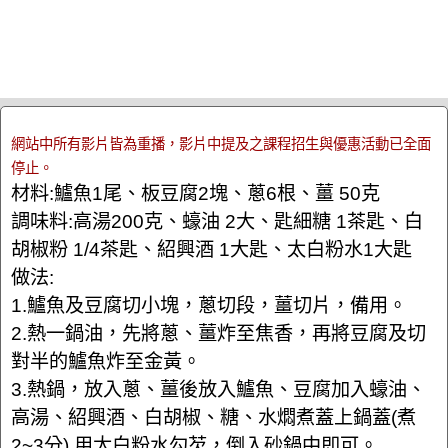
網站中所有影片皆為重播，影片中提及之課程招生與優惠活動已全面
停止。
材料:鱸魚1尾、板豆腐2塊、蔥6根、薑 50克
調味料:高湯200克、蠔油 2大、匙細糖 1茶匙、白
胡椒粉 1/4茶匙、紹興酒 1大匙、太白粉水1大匙
做法:
1.鱸魚及豆腐切小塊，蔥切段，薑切片，備用。
2.熱一鍋油，先將蔥、薑炸至焦香，再將豆腐及切
對半的鱸魚炸至金黃。
3.熱鍋，放入蔥、薑後放入鱸魚、豆腐加入蠔油、
高湯、紹興酒、白胡椒、糖、水燜煮蓋上鍋蓋(煮
2~3分) 用太白粉水勾芡，倒入砂鍋中即可。