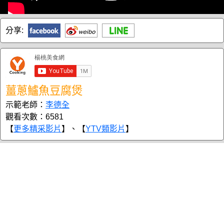
分享:
薑蔥鱸魚豆腐煲
示範老師：
李德全
觀看次數：6581
【
更多精采影片
】、【
YTV類影片
】