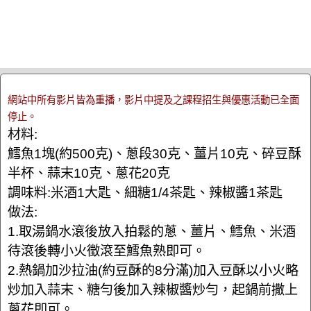
網站中所有影片皆為重播，影片中提及之課程招生與優惠活動已全面
停止。
材料:
鱈魚1塊(約500克)、蔥段30克、薑片10克、碎豆酥
半杯、蒜末10克、蔥花20克
調味料:米酒1大匙、細糖1/4茶匙、辣椒醬1茶匙
做法:
1.取湯鍋水滾後放入拍鬆的蔥、薑片、鱈魚、米酒
待滾後轉小火徵滾至鱈魚熟即可。
2.熱鍋加沙拉油(約豆酥的8分滿)加入豆酥以小火略
炒加入蒜末、糖勻後加入辣椒醬炒勻，起鍋前撒上
蔥花即可。