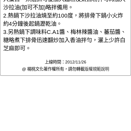
沙拉油(加可不加)略拌備用。
2.熱鍋下沙拉油燒至約100度，將排骨下鍋小火炸
約4分鐘後起鍋瀝乾油。
3.另熱鍋下調味料C.A1醬、梅林辣醬油、蕃茄醬、
糖略煮下排骨迅速翻炒加入香油拌勻，灑上少許白
芝麻即可。
上線時間：2012/11/26
@ 楊桃文化著作權所有，請勿轉載
版權規範說明