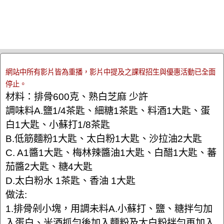
網站中所有影片皆為重播，影片中提及之課程招生與優惠活動已全面
停止。
材料：排骨600克、熟白芝麻 少許
調味料A.鹽1/4茶匙、細糖1茶匙、料酒1大匙、蛋
白1大匙、小蘇打1/8茶匙
B.低筋麵粉1大匙、太白粉1大匙、沙拉油2大匙
C. A1醬1大匙、梅林辣醬油1大匙、白醋1大匙、蕃
茄醬2大匙、糖4大匙
D.太白粉水 1茶匙、香油 1大匙
做法:
1.排骨剁小塊，用調未料A.小蘇打、鹽、糖拌勻加
入蛋白、米酒抓勻後加入麵粉及太白粉拌勻再加入