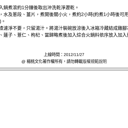
腳入鍋煮滾約1分鐘後取出沖洗乾淨瀝乾。
鍋，水及蔥段、薑片，煮開後關小火，煮約2小時(約煮1小時後可
)。
渣渣濾淨不要，只留湯汁。將湯汁裝碗放涼後入冰箱冷藏結成雞腳
湯、蓮子、薏仁、枸杞、當歸略煮後加入綜合火鍋料依序放入加入
上線時間：2012/11/27
@ 楊桃文化著作權所有，請勿轉載
版權規範說明