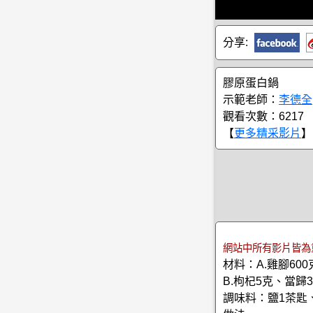
分享:
膠原蛋白鍋
示範老師：
李德全
觀看次數：6217
【
更多精采影片
】
網站中所有影片皆為
材料：A.雞腳60
B.枸杞5克、當歸
調味料：鹽1茶匙、