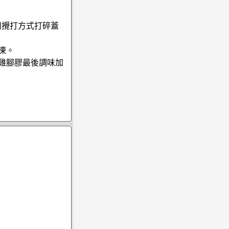
用攪打方式打碎蓋
凍。
雞腳膠最後調味加