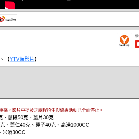
、【
YTV類影片
】
重播，影片中提及之課程招生與優惠活動已全面停止。
0克、蔥段50克、薑片30克
3克、薏仁40克、蓮子40克、高湯1000CC
米酒30CC