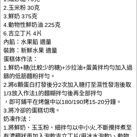
2.玉米粉 30克
3.鮮奶 375克
4.動物性鮮奶油 225克
6.吉立丁片 4片
內餡：水果餡 適量
裝飾：新鮮水果 適量
蛋糕体作法：
1.鮮奶+糖(比較少的糖)+沙拉油+蛋黃拌均勻加入過
篩的低筋麵粉拌勻。
2.將6顆蛋白打發後分2次加入糖打至濕性發泡後取
1/3放入作法1的麵糊拌勻後再全部拌勻
，即可鋪平在烤盤中以180/190烤15-20分鐘。
3.將冷卻的蛋糕切塊。
奶凍作法：
1.將鮮奶、玉玉粉、細拌勻以中小火,不斷攪拌煮至
有濃稠狀再加入泡軟吉立丁片(用冰水泡軟)、動物