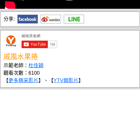
分享:
戚風水果捲
示範老師：
杜佳穎
觀看次數：6100
【
更多精采影片
】、【
YTV類影片
】