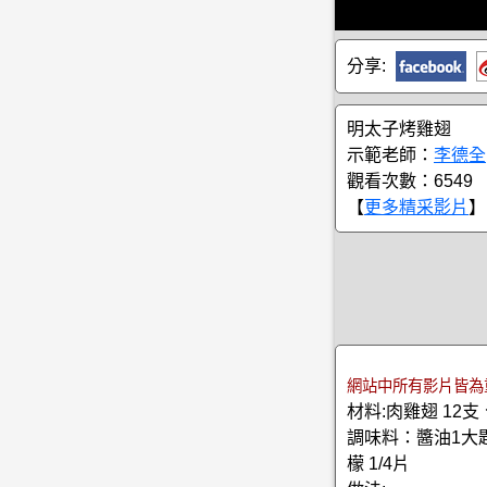
分享:
明太子烤雞翅
示範老師：
李德全
觀看次數：6549
【
更多精采影片
】
網站中所有影片皆為
材料:肉雞翅 12支
調味料：醬油1大匙
檬 1/4片