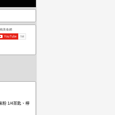
粉 1/4茶匙、檸