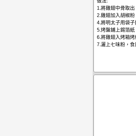
做法:
1.將雞翅中骨取出
2.雞翅加入胡椒
4.將明太子用袋
5.烤盤鋪上錫箔紙
6.將雞翅入烤箱烤
7.灑上七味粉，