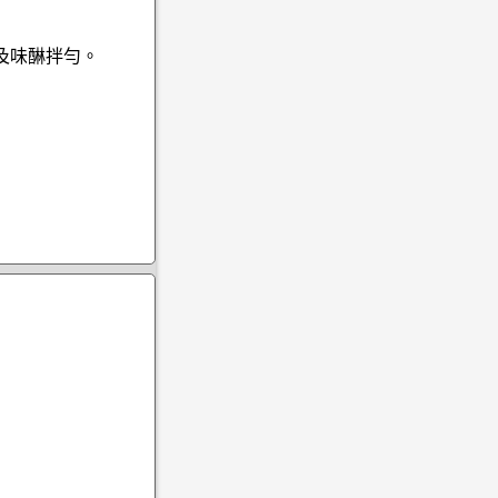
及味醂拌勻。