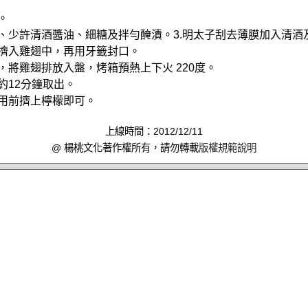
。
粉、少許清酒醬油、細糖及拌勻醃漬。3.明太子刮去薄膜加入清酒
子擠入雞翅中，再用牙籤封口。
，將雞翅排放入盤，烤箱預熱上下火 220度。
約12分鐘取出。
食用前擠上檸檬即可。
上線時間：2012/12/11
@ 楊桃文化著作權所有，請勿轉載
版權規範說明