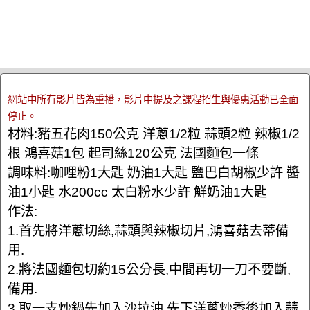
網站中所有影片皆為重播，影片中提及之課程招生與優惠活動已全面
停止。
材料:豬五花肉150公克 洋蔥1/2粒 蒜頭2粒 辣椒1/2
根 鴻喜菇1包 起司絲120公克 法國麵包一條
調味料:咖哩粉1大匙 奶油1大匙 鹽巴白胡椒少許 醬
油1小匙 水200cc 太白粉水少許 鮮奶油1大匙
作法:
1.首先將洋蔥切絲,蒜頭與辣椒切片,鴻喜菇去蒂備
用.
2.將法國麵包切約15公分長,中間再切一刀不要斷,
備用.
3.取一支炒鍋先加入沙拉油,先下洋蔥炒香後加入蒜