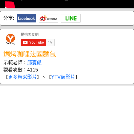
分享:
焗烤咖哩法國麵包
示範老師：
邱寶郎
觀看次數：4115
【
更多精采影片
】、【
YTV類影片
】