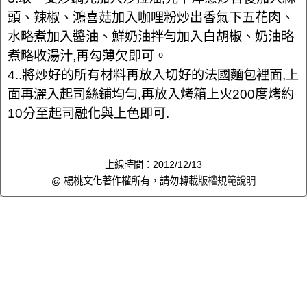
頭、辣椒、鴻喜菇加入咖哩粉炒出香氣下五花肉、
水略煮加入醬油、鮮奶油拌勻加入白胡椒、奶油略
煮略收湯汁,再勾薄欠即可。
4..將炒好的所有材料再放入切好的法國麵包裡面,上
面再灑入起司絲鋪均勻,再放入烤箱上火200度烤約
10分至起司融化與上色即可.
上線時間：2012/12/13
@ 楊桃文化著作權所有，請勿轉載
版權規範說明