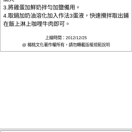
3.將雞蛋加鮮奶拌勻加鹽備用。
4.取鍋加奶油溶化加入作法3蛋液，快速攪拌取出鋪
在飯上淋上咖哩牛肉即可。
上線時間：2012/12/25
@ 楊桃文化著作權所有，請勿轉載
版權規範說明