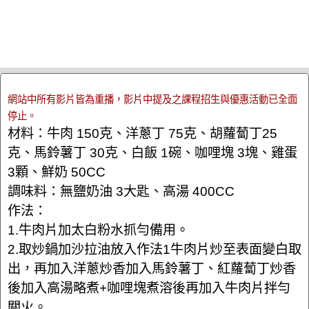
網站中所有影片皆為重播，影片中提及之課程招生與優惠活動已全面
停止。
材料：牛肉 150克、洋蔥丁 75克、胡蘿蔔丁25
克、馬鈴薯丁 30克、白飯 1碗、咖哩塊 3塊、雞蛋
3顆、鮮奶 50CC
調味料：無鹽奶油 3大匙、高湯 400CC
作法：
1.牛肉片加太白粉水抓勻備用。
2.取炒鍋加沙拉油放入作法1牛肉片炒至表面變白取
出，再加入洋蔥炒香加入馬鈴薯丁、紅蘿蔔丁炒香
後加入高湯略煮+咖哩塊煮溶後再加入牛肉片拌勻
關火。