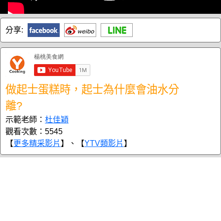
分享:
做起士蛋糕時，起士為什麼會油水分
離?
示範老師：
杜佳穎
觀看次數：5545
【
更多精采影片
】、【
YTV類影片
】