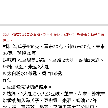
網站中所有影片皆為重播，影片中提及之課程招生與優惠活動已全面
停止。
材料:海瓜子500克、薑末20克、辣椒末20克、蒜末
20克、蔥段20克
調味料:A.豆瓣醬1茶匙、豆豉 2大匙、蠔油1大匙、
細糖1茶匙、米酒2大匙
B.太白粉水1茶匙、香油1茶匙
作法：
1.豆豉略洗後切碎備用。
2.熱鍋下2大匙油小火炒豆豉、薑末、蒜末、辣椒未
炒香後加入海瓜子、豆辦醬、米酒、蠔油+少許
水、糖、蔥花蓋上鍋蓋，至海瓜子大部分開口。