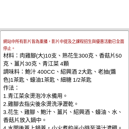
網站中所有影片皆為重播，影片中提及之課程招生與優惠活動已全面
停止。
材料：肉雞腳(大)10支、熟花生300克、香菇片50
克、薑片30克、青江菜 4顆
調味料：鮑汁 400CC、紹興酒 2大匙、老抽(醬
色)1茶匙、蠔油1茶匙、細糖 1/2茶匙
作法：
1.青江菜汆燙泡冷水備用。
2.雞腳去指尖後汆燙洗淨瀝乾。
3.花生、雞腳、鮑汁、薑片、紹興酒、蠔油、水、
香菇片放入鍋中。
4.水開後蓋上鍋蓋，小火煮約半小時至湯汁濃稠。