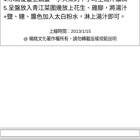
5.呈盤放入青江菜圍邊放上花生、雞腳，將湯汁
+鹽、糖、醬色加入太白粉水，淋上湯汁即可。
上線時間：2013/1/15
@ 楊桃文化著作權所有，請勿轉載
版權規範說明