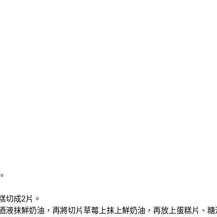
。
。
糕切成2片。
糖酒液抹鮮奶油，再將切片草莓上抹上鮮奶油，再放上蛋糕片、糖