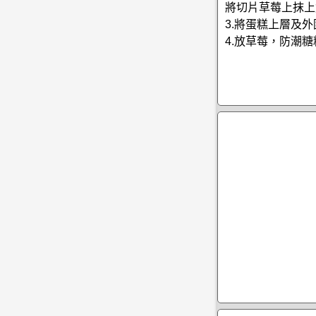
將切片草莓上抹上
3.將蛋糕上層及
4.放草莓，防潮