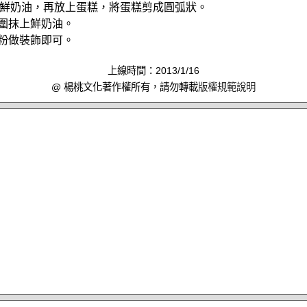
鮮奶油，再放上蛋糕，將蛋糕剪成圓弧狀。
外圍抹上鮮奶油。
糖粉做裝飾即可。
上線時間：2013/1/16
@ 楊桃文化著作權所有，請勿轉載
版權規範說明