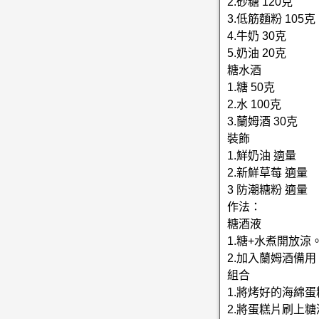
2.砂糖 120克
3.低筋麵粉 105克
4.牛奶 30克
5.奶油 20克
糖水酒
1.糖 50克
2.水 100克
3.蘭姆酒 30克
裝飾
1.鮮奶油 適量
2.新鮮草莓 適量
3 防潮糖粉 適量
作法：
糖酒液
1.糖+水煮開放涼
2.加入蘭姆酒備用
組合
1.將烤好的海綿蛋
2.將蛋糕片刷上