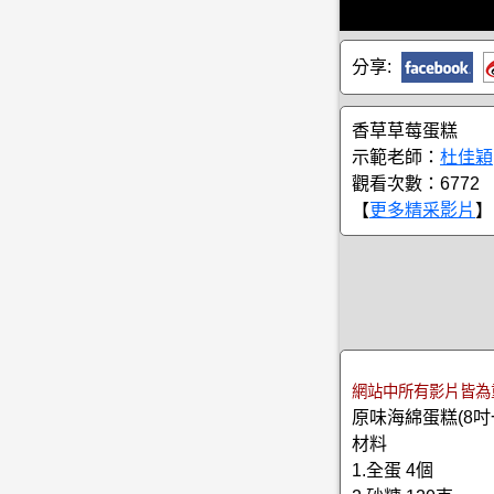
分享:
香草草莓蛋糕
示範老師：
杜佳穎
觀看次數：6772
【
更多精采影片
】
網站中所有影片皆為
原味海綿蛋糕(8吋
材料
1.全蛋 4個