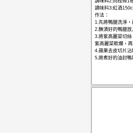
調味料2:肉桂條1
調味料3:紅酒150
作法：
1.先將鴨腿洗淨
2.醃漬好的鴨腿放
3.將紫高麗菜切
紫高麗菜軟爛，再
4.蘋果去皮切片
5.將煮好的油封