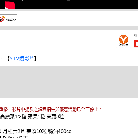
、【
YTV類影片
】
重播，影片中提及之課程招生與優惠活動已全面停止。
高麗菜1/2粒 蘋果1粒 蒜頭3粒
 月桂葉2片 蒜頭10粒 鴨油400cc