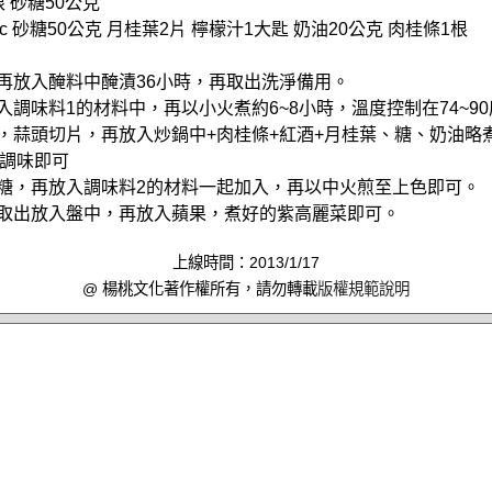
根 砂糖50公克
cc 砂糖50公克 月桂葉2片 檸檬汁1大匙 奶油20公克 肉桂條1根
，再放入醃料中醃漬36小時，再取出洗淨備用。
入調味料1的材料中，再以小火煮約6~8小時，溫度控制在74~9
絲，蒜頭切片，再放入炒鍋中+肉桂條+紅酒+月桂葉、糖、奶油略
調味即可
沾糖，再放入調味料2的材料一起加入，再以中火煎至上色即可。
鴨取出放入盤中，再放入蘋果，煮好的紫高麗菜即可。
上線時間：2013/1/17
@ 楊桃文化著作權所有，請勿轉載
版權規範說明