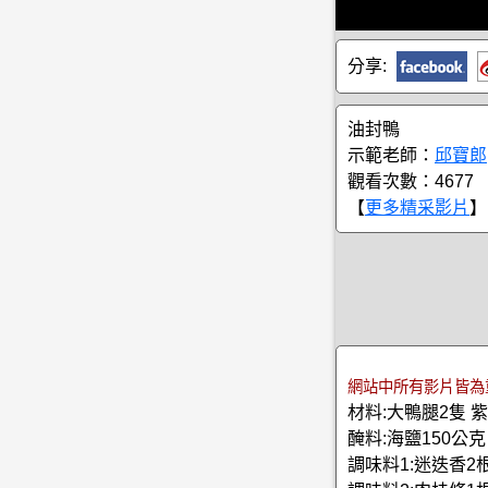
分享:
油封鴨
示範老師：
邱寶郎
觀看次數：4677
【
更多精采影片
】
網站中所有影片皆為
材料:大鴨腿2隻 紫
醃料:海鹽150公克
調味料1:迷迭香2根