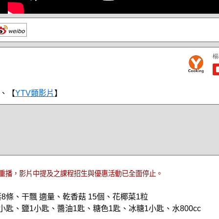
、【
YTV類影片
】
重播，影片中提及之課程招生與優惠活動已全面停止。
8條、干飄 適量、乾香菇 15個、花椰菜1粒
小匙、鹽1小匙、醬油1匙、糖色1匙、冰糖1小匙、水800cc