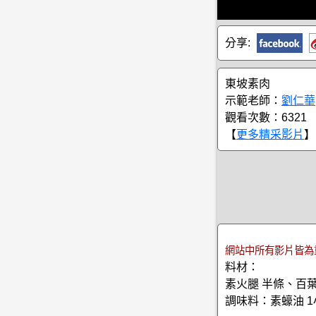
分享:
東坡素肉
示範老師：
劉仁華
觀看次數：6321
【
更多精采影片
】
網站中所有影片皆為
料材：
素火腿 半條、百葉
調味料：素蠔油 1