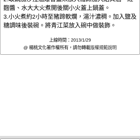
麴醬、水大大火煮開後關小火蓋上鍋蓋。
3.小火煮約2小時至豬蹄軟爛，湯汁濃稠。加入鹽及
糖調味後裝碗。將青江菜放入碗中做裝飾。
上線時間：2013/1/29
@ 楊桃文化著作權所有，請勿轉載
版權規範說明