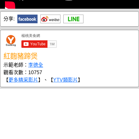
分享:
紅麴豬蹄煲
示範老師：
李德全
觀看次數：10757
【
更多精采影片
】、【
YTV類影片
】