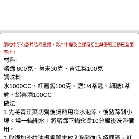
網站中所有影片皆為重播，影片中提及之課程招生與優惠活動已全面
停止。
材料:
豬蹄 800克、薑末30克、青江菜100克
調味料:
水1000CC、紅麴醬100克、鹽1/4茶匙、細糖1茶
匙、紹興酒100CC
做法:
1.先將青江菜切齊後燙熟用冷水泡涼，後豬蹄剁小
塊。燒一鍋開水，將豬蹄下鍋汆燙10分鐘後洗淨備
用。
2.取鍋加沙拉油爆香薑末放入豬蹄加入紹興酒、紅