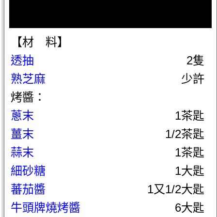
【材 料】
透抽
2隻
熟芝麻
少許
烤醬：
蔥末
1茶匙
薑末
1/2茶匙
蒜末
1茶匙
細砂糖
1大匙
蕃茄醬
1又1/2大匙
牛頭牌燒烤醬
6大匙