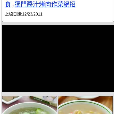
食
.
獨門醬汁烤肉作菜絕招
上線日期:
12/23/2011