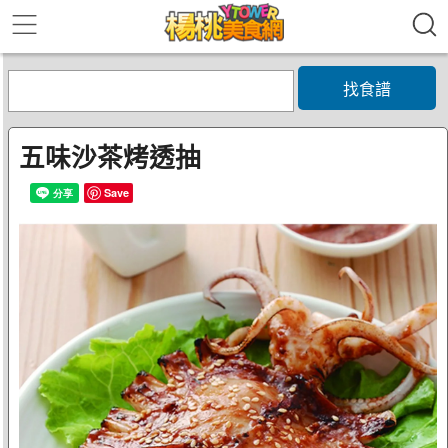
找食譜
五味沙茶烤透抽
Save