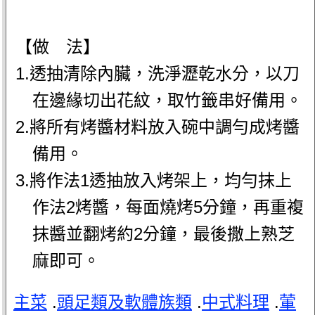
【做 法】
1.透抽清除內臟，洗淨瀝乾水分，以刀
在邊緣切出花紋，取竹籤串好備用。
2.將所有烤醬材料放入碗中調勻成烤醬
備用。
3.將作法1透抽放入烤架上，均勻抹上
作法2烤醬，每面燒烤5分鐘，再重複
抹醬並翻烤約2分鐘，最後撒上熟芝
麻即可。
主菜
.
頭足類及軟體族類
.
中式料理
.
葷