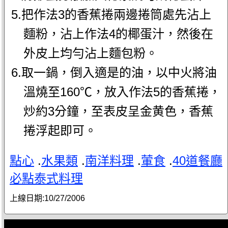
5.把作法3的香蕉捲兩邊捲筒處先沾上
麵粉，沾上作法4的椰蛋汁，然後在
外皮上均勻沾上麵包粉。
6.取一鍋，倒入適是的油，以中火將油
溫燒至160℃，放入作法5的香蕉捲，
炒約3分鐘，至表皮呈金黄色，香蕉
捲浮起即可。
點心
.
水果類
.
南洋料理
.
葷食
.
40道餐廳
必點泰式料理
上線日期:
10/27/2006