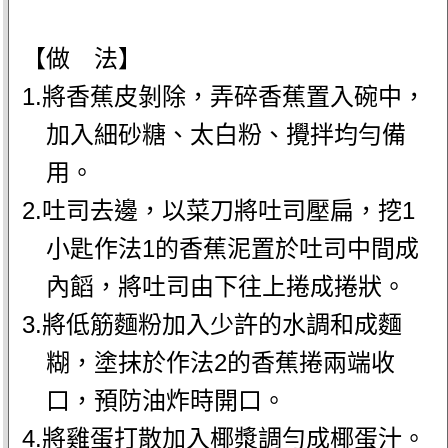
【做 法】
1.將香蕉皮剝除，弄碎香蕉置入碗中，
加入細砂糖、太白粉、攪拌均勻備
用。
2.吐司去邊，以菜刀將吐司壓扁，挖1
小匙作法1的香蕉泥置於吐司中間成
內饀，將吐司由下往上捲成捲狀。
3.將低筋麵粉加入少許的水調和成麵
糊，塗抹於作法2的香蕉捲兩端收
口，預防油炸時開口。
4.將雞蛋打散加入椰漿調勻成椰蛋汁。