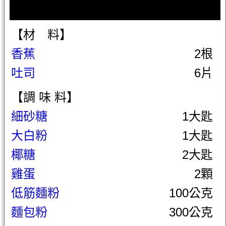
【材 料】
香蕉
2根
吐司
6片
【調 味 料】
細砂糖
1大匙
大白粉
1大匙
椰糖
2大匙
雞蛋
2顆
低筋麵粉
100公克
麵包粉
300公克