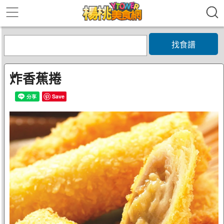
找食譜
炸香蕉捲
Save