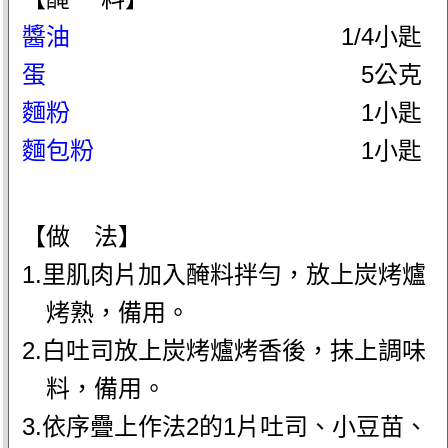
醬油
1/4小匙
蛋
5公克
麵粉
1小匙
麵包粉
1小匙
【做 法】
1.里肌肉片加入醃料拌勻，放上炭烤爐
烤熟，備用。
2.白吐司放上炭烤爐烤香後，抹上調味
料，備用。
3.依序疊上作法2的1片吐司、小豆苗、