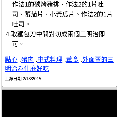
作法1的碳烤豬排、作法2的1片吐
司、蕃茄片、小黃瓜片、作法2的1片
吐司。
4.取麵包刀中間對切成兩個三明治即
可。
點心
.
豬肉
.
中式料理
.
葷食
.
外面賣的三
明治為什麼好吃
上線日期:
2/13/2015