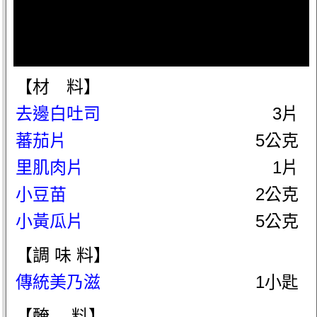
【材 料】
去邊白吐司
3片
蕃茄片
5公克
里肌肉片
1片
小豆苗
2公克
小黃瓜片
5公克
【調 味 料】
傳統美乃滋
1小匙
【醃 料】