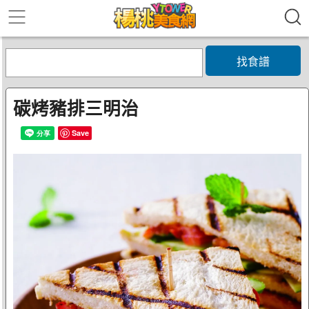
找食譜
碳烤豬排三明治
Save