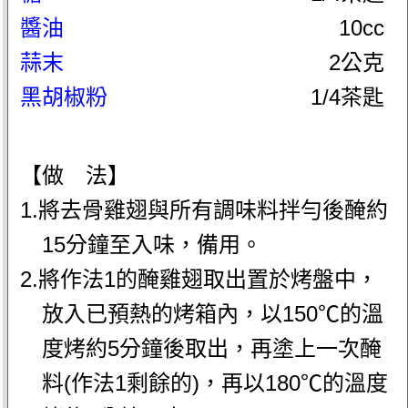
醬油
10cc
蒜末
2公克
黑胡椒粉
1/4茶匙
【做 法】
1.將去骨雞翅與所有調味料拌勻後醃約
15分鐘至入味，備用。
2.將作法1的醃雞翅取出置於烤盤中，
放入已預熱的烤箱內，以150℃的溫
度烤約5分鐘後取出，再塗上一次醃
料(作法1剩餘的)，再以180℃的溫度