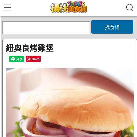
找食譜
紐奧良烤雞堡
Save