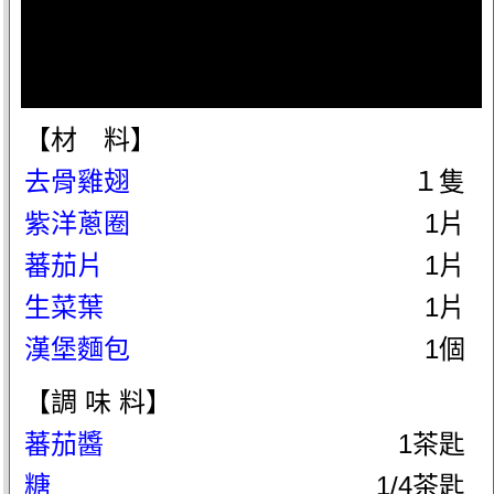
【材 料】
去骨雞翅
１隻
紫洋蔥圈
1片
蕃茄片
1片
生菜葉
1片
漢堡麵包
1個
【調 味 料】
蕃茄醬
1茶匙
糖
1/4茶匙