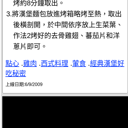
烤約8分鐘取出。
3.將漢堡麵包放進烤箱略烤至熱，取出
後橫剖開，於中間依序放上生菜葉、
作法2烤好的去骨雞翅、蕃茄片和洋
蔥片即可。
點心
.
雞肉
.
西式料理
.
葷食
.
經典漢堡好
吃秘密
上線日期:
6/9/2009