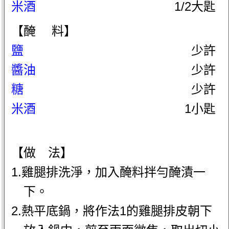
米酒
1/2大匙
【醃 料】
鹽
少許
醬油
少許
糖
少許
米酒
1小匙
【做 法】
1.雞腿排洗淨，加入醃料拌勻醃漬一
下。
2.熱平底鍋，將作法1的雞腿排皮朝下