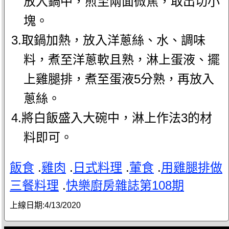
放入鍋中，煎至兩面微焦，取出切小
塊。
3.取鍋加熱，放入洋蔥絲、水、調味
料，煮至洋蔥軟且熟，淋上蛋液、擺
上雞腿排，煮至蛋液5分熟，再放入
蔥絲。
4.將白飯盛入大碗中，淋上作法3的材
料即可。
飯食
.
雞肉
.
日式料理
.
葷食
.
用雞腿排做
三餐料理
.
快樂廚房雜誌第108期
上線日期:
4/13/2020