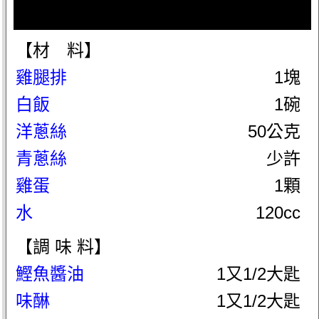
【材 料】
雞腿排
1塊
白飯
1碗
洋蔥絲
50公克
青蔥絲
少許
雞蛋
1顆
水
120cc
【調 味 料】
鰹魚醬油
1又1/2大匙
味醂
1又1/2大匙