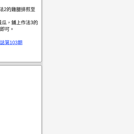
法2的雞腿排煎至
黃瓜，鋪上作法3的
即可。
誌第103期