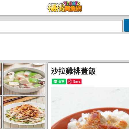
沙拉雞排蓋飯
Save