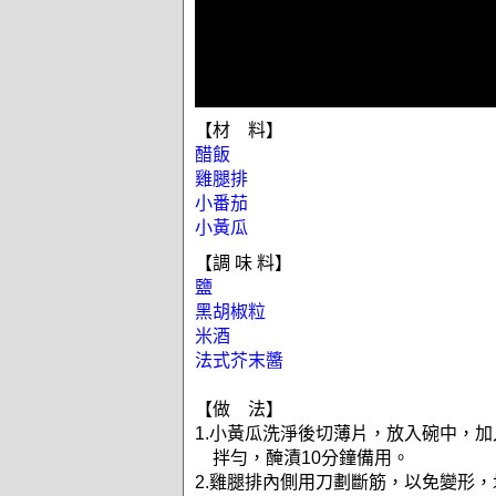
【材 料】
醋飯
雞腿排
小番茄
小黃瓜
【調 味 料】
鹽
黑胡椒粒
米酒
法式芥末醬
【做 法】
1.小黃瓜洗淨後切薄片，放入碗中，
拌勻，醃漬10分鐘備用。
2.雞腿排內側用刀劃斷筋，以免變形