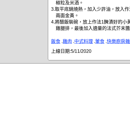
椒粒及米酒。
3.取平底鍋燒熱，加入少許油，放入作
兩面金黃。
4.將醋飯裝碗，放上作法1醃漬好的小
雞腿排，最後加入適量的法式芥末醬
飯食
.
雞肉
.
中式料理
.
葷食
.
快樂廚房雜
上線日期:
5/11/2020