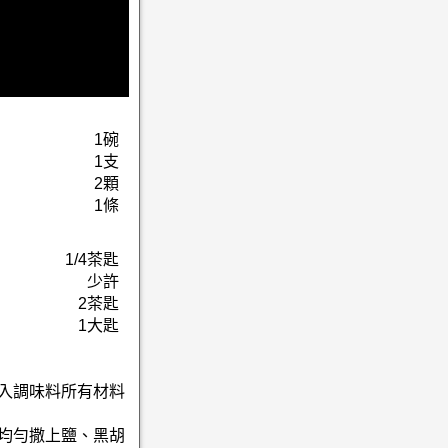
1碗
1支
2顆
1條
1/4茶匙
少許
2茶匙
1大匙
加入調味料所有材料
，均勻撒上鹽、黑胡