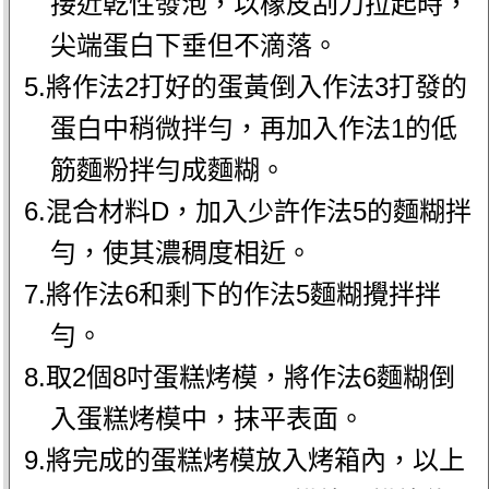
接近乾性發泡，以橡皮刮刀拉起時，
尖端蛋白下垂但不滴落。
5.將作法2打好的蛋黃倒入作法3打發的
蛋白中稍微拌勻，再加入作法1的低
筋麵粉拌勻成麵糊。
6.混合材料D，加入少許作法5的麵糊拌
勻，使其濃稠度相近。
7.將作法6和剩下的作法5麵糊攪拌拌
勻。
8.取2個8吋蛋糕烤模，將作法6麵糊倒
入蛋糕烤模中，抹平表面。
9.將完成的蛋糕烤模放入烤箱內，以上