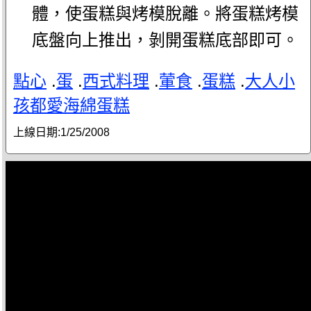
體，使蛋糕與烤模脫離。將蛋糕烤模
底盤向上推出，剝開蛋糕底部即可。
點心
.
蛋
.
西式料理
.
葷食
.
蛋糕
.
大人小
孩都愛海綿蛋糕
上線日期:
1/25/2008