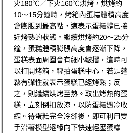
火180℃／下火160℃烘烤，烘烤約
10～15分鐘時，烤箱內蛋糕體積高度
會膨脹到最高點，這表示蛋糕體已接
近烤熟的狀態。繼續烘烤約20～25分
鐘，蛋糕體積膨脹高度會逐漸下降，
蛋糕表面周圍會有細小皺摺，這時可
以打開烤箱，輕拍蛋糕中心，若是蓬
鬆有彈性就表示蛋糕已經烤熟；反
之，則繼續烘烤至熟。取出烤熟的蛋
糕，立刻倒扣放涼，以防蛋糕遇冷收
縮。待蛋糕完全冷卻後，即可利用雙
手沿著模型邊緣向下快速輕壓蛋糕