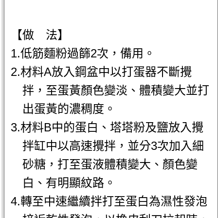
【做 法】
1.低筋麵粉過篩2次，備用。
2.材料A放入鋼盆中以打蛋器不斷攪
拌，至蛋黃顏色變淡、體積變大並打
出蛋黃的濃稠度。
3.材料B中的蛋白、塔塔粉及鹽放入攪
拌缸中以高速攪拌，並分3次加入細
砂糖，打至蛋液體積變大、顏色變
白、有明顯紋路。
4.轉至中速繼續拌打至蛋白為濕性發泡