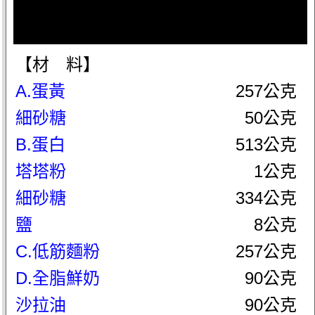
【材 料】
A.蛋黃
257公克
細砂糖
50公克
B.蛋白
513公克
塔塔粉
1公克
細砂糖
334公克
鹽
8公克
C.低筋麵粉
257公克
D.全脂鮮奶
90公克
沙拉油
90公克